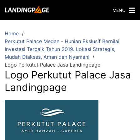
S
MENU
k
i
p
Home
t
Perkutut Palace Medan - Hunian Ekslusif Bernilai
o
Investasi Terbaik Tahun 2019. Lokasi Strategis,
c
Mudah Diakses, Aman dan Nyaman!
o
Logo Perkutut Palace Jasa Landingpage
n
Logo Perkutut Palace Jasa
t
e
Landingpage
n
t