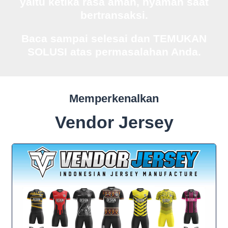
yaitu
ketika rasa aman, nyaman saat
bertransaksi.
Baca sampai selesai dan
TEMUKAN
SOLUSI
atas permasalahan Anda.
Memperkenalkan
Vendor Jersey