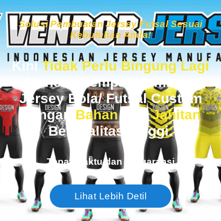
Solusi Pembuatan Jersey Futsal Sesuai
Kebutuhan Anda!
Kini
Tidak Perlu Bingung Lagi
Mencari Tempat Membuat
Jersey Bola/ Futsal Custom
Dengan
Bahan
Dan
Jahitan
Berkualitas Tinggi.
Tepat Waktu dan Bergaransi
Lihat Lebih Detil