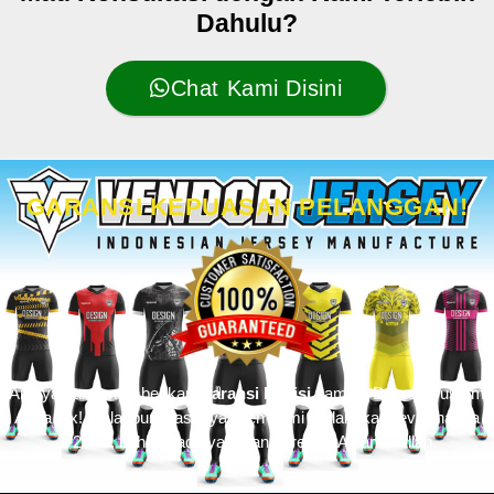
Dahulu?
Chat Kami Disini
GARANSI KEPUASAN PELANGGAN!
Artinya kami memberikan
Garansi Revisi
sampai Desain Custom
Anda Fix! Walaupun biasanya klien kami melakukan revisi hanya
1-2 kali, bahkan ada yang tanpa revisi. Alhamdulillah.