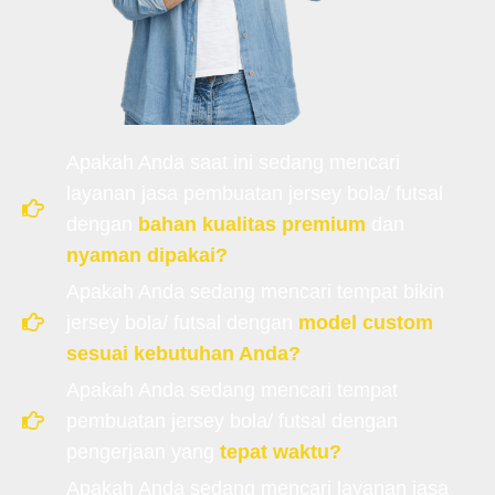
Apakah Anda saat ini sedang mencari
layanan jasa pembuatan jersey bola/ futsal
dengan
bahan kualitas premium
dan
nyaman dipakai?
Apakah Anda sedang mencari tempat bikin
jersey bola/ futsal dengan
model custom
sesuai kebutuhan Anda?
Apakah Anda sedang mencari tempat
pembuatan jersey bola/ futsal dengan
pengerjaan yang
tepat waktu?
Apakah Anda sedang mencari layanan jasa