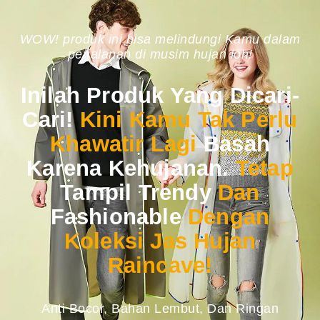
WOW! produk ini bisa melindungi Kamu dalam
perjalanan di musim hujan loh!
Inilah Produk Yang Dicari-
Cari!
Kini Kamu Tak Perlu
Khawatir Lagi
Basah
Karena Kehujanan.
Tetap
Tampil Trendy
Dan
Fashionable
Dengan
Koleksi Jas Hujan
Raincave!
Anti Bocor, Bahan Lembut, Dan Ringan