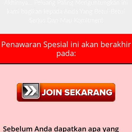
Akhirnya… Peluang Paling Menguntungkan ini
kami bagikan kepada Anda Yang Betul-Betul
Serius Dan Mau Komitmen!
Penawaran Spesial ini akan berakhir
pada:
Sebelum Anda dapatkan apa yang