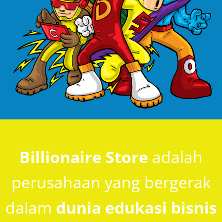
Billionaire Store
adalah
perusahaan yang bergerak
dalam
dunia edukasi bisnis