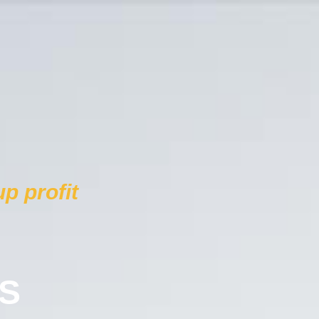
p profit
S