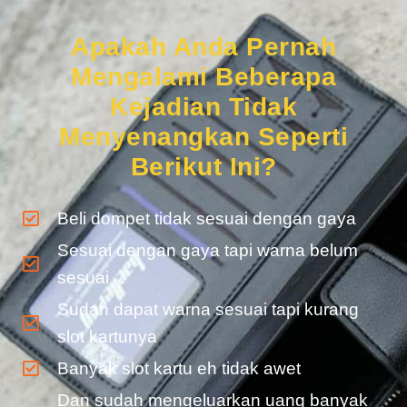
Apakah Anda Pernah
Mengalami Beberapa
Kejadian Tidak
Menyenangkan Seperti
Berikut Ini?
Beli dompet tidak sesuai dengan gaya
Sesuai dengan gaya tapi warna belum
sesuai
Sudah dapat warna sesuai tapi kurang
slot kartunya
Banyak slot kartu eh tidak awet
Dan sudah mengeluarkan uang banyak