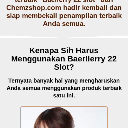
Chemzshop.com hadir kembali dan
siap membekali penampilan terbaik
Anda semua.
Kenapa Sih Harus
Menggunakan Baerllerry 22
Slot?
Ternyata banyak hal yang mengharuskan
Anda semua menggunakan produk terbaik
satu ini.