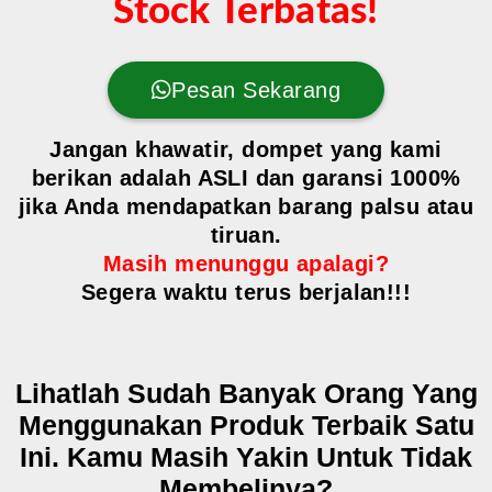
Stock Terbatas!
Pesan Sekarang
Jangan khawatir, dompet yang kami
berikan adalah ASLI dan garansi 1000%
jika Anda mendapatkan barang palsu atau
tiruan.
Masih menunggu apalagi?
Segera waktu terus berjalan!!!
Lihatlah Sudah Banyak Orang Yang
Menggunakan Produk Terbaik Satu
Ini. Kamu Masih Yakin Untuk Tidak
Membelinya?