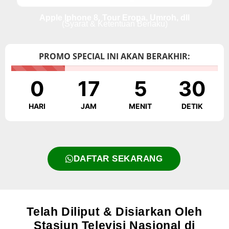
Apple Iphone 8, Tour Eropa, Umroh, dll
(Syarat & Ketentuan Berlaku)
PROMO SPECIAL INI AKAN BERAKHIR:
0
17
5
29
HARI
JAM
MENIT
DETIK
DAFTAR SEKARANG
Telah Diliput & Disiarkan Oleh
Stasiun Televisi Nasional di