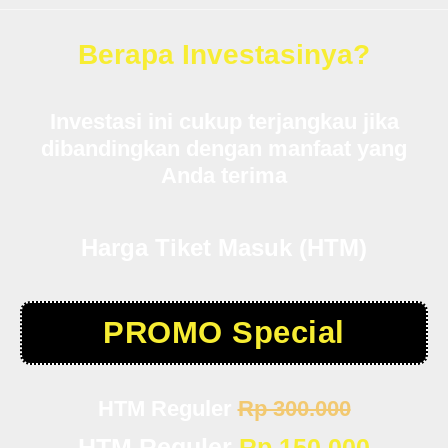
Berapa Investasinya?
Investasi ini cukup terjangkau jika
dibandingkan dengan manfaat yang
Anda terima
Harga Tiket Masuk (HTM)
PROMO Special
HTM Reguler
Rp 300.000
HTM Reguler
Rp 150.000