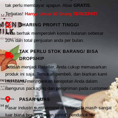
tak perlu membayar apapun. Alias
GRATIS
.
Terbatas!
Hanya Untuk 50 Orang TERCEPAT!
SHARING PROFIT TINGGI
Anda berhak memperoleh komisi bulanan sebesar
20% dari total penjualan anda per bulan.
TAK PERLU STOK BARANG/ BISA
DROPSHIP
Setelah menjadi Reseller, Anda cukup memasarkan
produk ini saja. Temukan pembeli, dan biarkan kami
membantu meringankan kerepotan Anda dalam
mengurus packaging dan pengiriman pada customer.
PASAR LUAS
Pasar industri susu almond di Indonesia masih sangat
luar biasa besar, dengan jumlah penduduk di