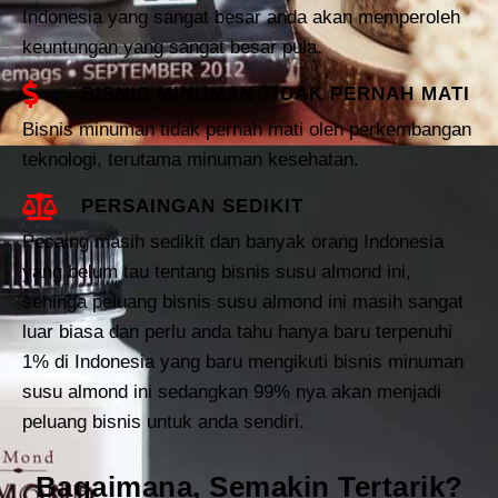
Indonesia yang sangat besar anda akan memperoleh
keuntungan yang sangat besar pula.
BISNIS MINUMAN TIDAK PERNAH MATI
Bisnis minuman tidak pernah mati oleh perkembangan
teknologi, terutama minuman kesehatan.
PERSAINGAN SEDIKIT
Pesaing masih sedikit dan banyak orang Indonesia
yang belum tau tentang bisnis susu almond ini,
sehinga peluang bisnis susu almond ini masih sangat
luar biasa dan perlu anda tahu hanya baru terpenuhi
1% di Indonesia yang baru mengikuti bisnis minuman
susu almond ini sedangkan 99% nya akan menjadi
peluang bisnis untuk anda sendiri.
Bagaimana, Semakin Tertarik?