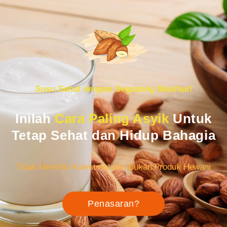
Susu Sehat dengan Segudang Manfaat!
Inilah
Cara Paling Asyik
Untuk
Tetap Sehat dan Hidup Bahagia
Tidak Memiliki Kolesterol dan Bukan Produk Hewani
Penasaran?