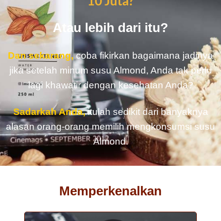
10 Juta?
Atau lebih dari itu?
Dan sekarang,
coba fikirkan bagaimana jadinya
jika setelah minum susu Almond, Anda tak perlu
lagi khawatir dengan kesehatan Anda?
Sadarkah Anda,
itulah sedikit dari banyaknya
alasan orang-orang memilih mengkonsumsi susu
Almond.
Memperkenalkan