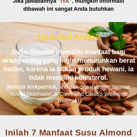
Jika jawabannya
"IYA",
mungkin informasi
dibawah ini sangat Anda butuhkan
Tahukah Anda?
Susu Almond memiliki manfaat bagi
orang-orang yang ingin menurunkan berat
badan, karena ia bukan produk hewani, ia
tidak memiliki kolesterol.
(
Kristin Kirkpatrick,
ahli diet dan manajer layanan
nutrisi kesehatan di Cleveland Clinic’s Wellness
Institute)
Inilah 7 Manfaat Susu Almond