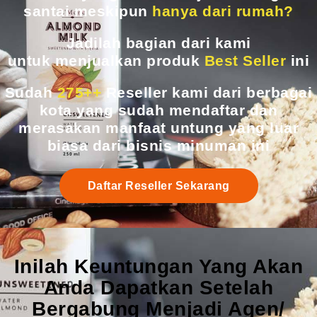
santai meskipun
hanya dari rumah?
Jadilah bagian dari kami
untuk menjualkan produk
Best Seller
ini
Sudah
275++
Reseller kami dari berbagai
kota yang sudah mendaftar dan
merasakan manfaat untung yang luar
biasa dari bisnis minuman ini
Daftar Reseller Sekarang
Inilah Keuntungan Yang Akan
Anda Dapatkan Setelah
Bergabung Menjadi Agen/